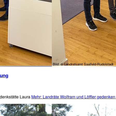
Bild:
© Landratsamt Saalfeld-Rudolstadt
iung
edenkstätte Laura
Mehr
: Landräte Wolfram und Löffler gedenken