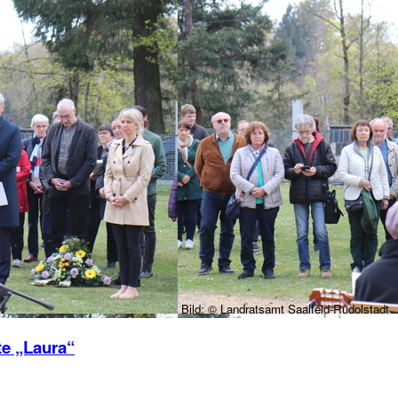
Bild:
© Landratsamt Saalfeld-Rudolstadt
te „Laura“