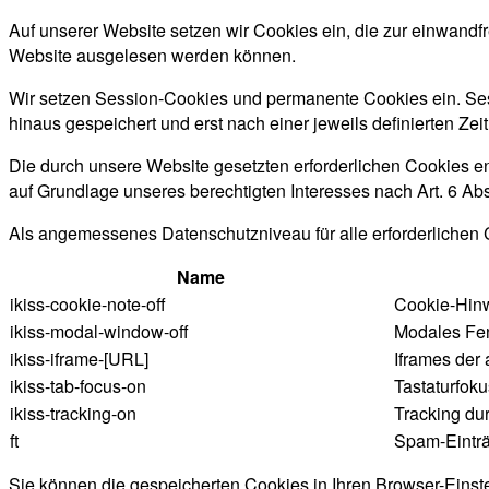
Auf unserer Website setzen wir Cookies ein, die zur einwandfr
Website ausgelesen werden können.
Wir setzen Session-Cookies und permanente Cookies ein. Ses
hinaus gespeichert und erst nach einer jeweils definierten Zei
Die durch unsere Website gesetzten erforderlichen Cookies en
auf Grundlage unseres berechtigten Interesses nach Art. 6 Abs.
Als angemessenes Datenschutzniveau für alle erforderlichen 
Name
ikiss-cookie-note-off
Cookie-Hinw
ikiss-modal-window-off
Modales Fen
ikiss-iframe-[URL]
Iframes der
ikiss-tab-focus-on
Tastaturfok
ikiss-tracking-on
Tracking du
ft
Spam-Einträ
Sie können die gespeicherten Cookies in Ihren Browser-Einste