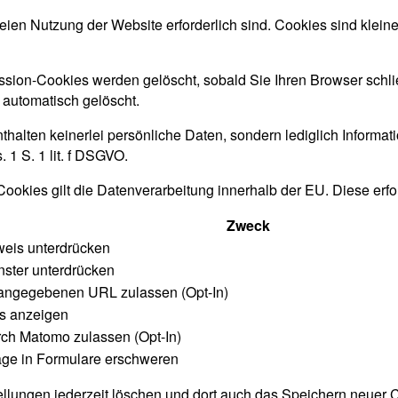
eien Nutzung der Website erforderlich sind. Cookies sind klein
sion-Cookies werden gelöscht, sobald Sie Ihren Browser schl
t automatisch gelöscht.
thalten keinerlei persönliche Daten, sondern lediglich Informa
 1 S. 1 lit. f DSGVO.
Cookies gilt die Datenverarbeitung innerhalb der EU. Diese er
Zweck
eis unterdrücken
ster unterdrücken
 angegebenen URL zulassen (Opt-In)
us anzeigen
rch Matomo zulassen (Opt-In)
ge in Formulare erschweren
llungen jederzeit löschen und dort auch das Speichern neuer C