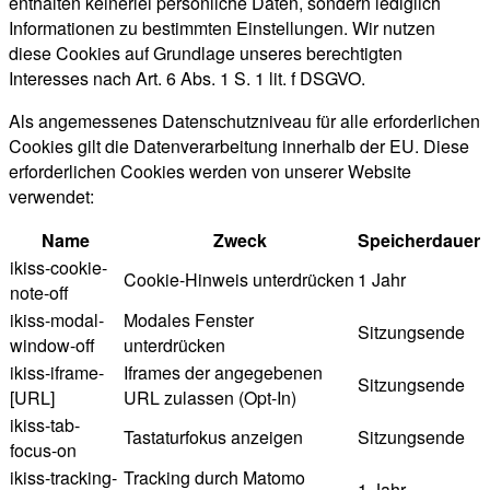
enthalten keinerlei persönliche Daten, sondern lediglich
Informationen zu bestimmten Einstellungen. Wir nutzen
diese Cookies auf Grundlage unseres berechtigten
Interesses nach Art. 6 Abs. 1 S. 1 lit. f DSGVO.
Als angemessenes Datenschutzniveau für alle erforderlichen
Cookies gilt die Datenverarbeitung innerhalb der EU. Diese
erforderlichen Cookies werden von unserer Website
verwendet:
Name
Zweck
Speicherdauer
ikiss-cookie-
Cookie-Hinweis unterdrücken
1 Jahr
note-off
ikiss-modal-
Modales Fenster
Sitzungsende
window-off
unterdrücken
ikiss-iframe-
Iframes der angegebenen
Sitzungsende
[URL]
URL zulassen (Opt-In)
ikiss-tab-
Tastaturfokus anzeigen
Sitzungsende
focus-on
ikiss-tracking-
Tracking durch Matomo
1 Jahr